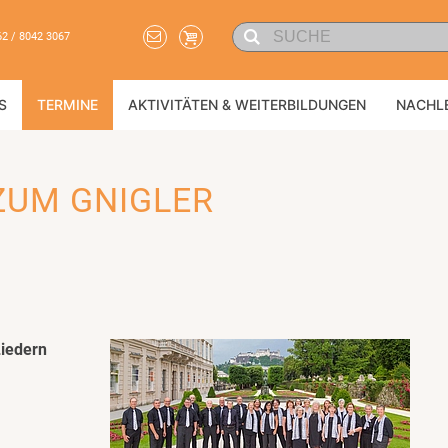
62 / 8042 3067
S
TERMINE
AKTIVITÄTEN & WEITERBILDUNGEN
NACHL
 ZUM GNIGLER
Liedern