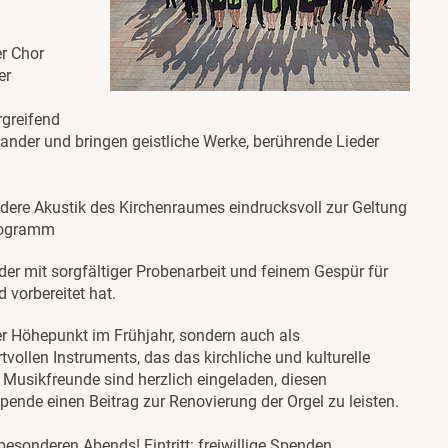
er Chor
er
greifend
ander und bringen geistliche Werke, berührende Lieder
ndere Akustik des Kirchenraumes eindrucksvoll zur Geltung
Programm
, der mit sorgfältiger Probenarbeit und feinem Gespür für
vorbereitet hat.
ler Höhepunkt im Frühjahr, sondern auch als
vollen Instruments, das das kirchliche und kulturelle
 Musikfreunde sind herzlich eingeladen, diesen
ende einen Beitrag zur Renovierung der Orgel zu leisten.
esonderen Abends! Eintritt: freiwillige Spenden.