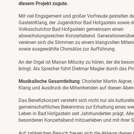
diesem Projekt zugute.
Mit viel Engagement und großer Vorfreude gestalten d
GasteinKlang, der Jugendchor Bad Hofgastein sowie d
Volksschulchor Bad Hofgastein gemeinsam einen
abwechslungsreichen Konzertabend. Generationenüber
vereinen sich die Stimmen zu einem klangvollen Mitein
sowie ausgewählte Chorsätze zur Aufführung.
An der Orgel ist Marian Milucky zu hören, der die beso
bringt. Als Sprecher führt Dietmar Magler durch das 
Musikalische Gesamtleitung
: Chorleiter Martin Aigner
Klang und Ausdruck die Mitwirkenden auf diesen Abend 
Das Benefizkonzert versteht sich nicht nur als kulturel
gemeinschaftliches Bekenntnis zur Erhaltung eines wert
Leben in Bad Hofgastein seit Jahrhunderten prägt. Alle
besonderen Konzertabend mitzuerleben und mit ihrer Sp
Auf zahlreichen Besuch freuen sich die Akteure dieses b