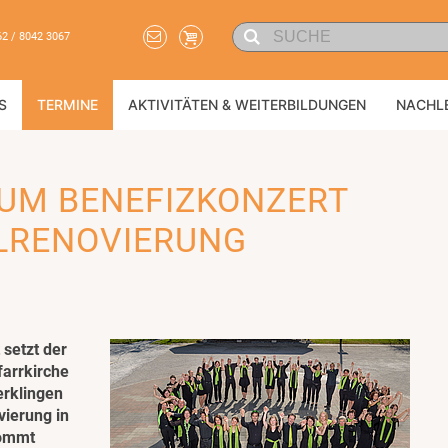
62 / 8042 3067
S
TERMINE
AKTIVITÄTEN & WEITERBILDUNGEN
NACHL
ZUM BENEFIZKONZERT
LRENOVIERUNG
 setzt der
farrkirche
erklingen
ierung in
kommt