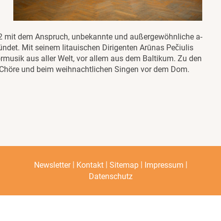
12 mit dem Anspruch, unbekannte und außergewöhnliche a-
ndet. Mit seinem litauischen Dirigenten Arūnas Pečiulis
musik aus aller Welt, vor allem aus dem Baltikum. Zu den
r Chöre und beim weihnachtlichen Singen vor dem Dom.
|
|
|
|
Newsletter
Kontakt
Sitemap
Impressum
Datenschutz