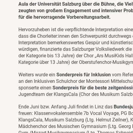
Aula der Universität Salzburg über die Bühne, die Vi
zeugten von großem Engagement und intensiver Probe
für die hervorragende Vorbereitungsarbeit.
Hervorzuheben ist die verpflichtende Interpretation ei
dass die Chorleiter:innen den Schwerpunkt durchwegs 
Interpretation bemerkenswertes Gespür und künstleris
würdigen, finanzierte das Salzburger Volksliedwerk di
der Kategorie bis 13 Jahre) der Chor „Ars MusiKids Hal
Kategorie über 13 Jahre) der Oberstufenchor-Musikg
Weiters wurde ein
Sonderpreis für Inklusion
vom Refera
an den Inklusiven Schulchor der Montessori Mittelschu
sponserte einen
Sonderpreis für die beste zeitgenössi
Jugendteam der KlangsCala (Chor des Musikum Salzburg
Ende Juni bzw. Anfang Juli findet in Linz das
Bundesj
freuen: Klassenvokalensemble 7b Vocal Voyage, PG B
KlangsCala, Musikum Salzburg (Ltg. Helmut Zeilner), 
Mädchenchor des Musischen Gymnasium (Ltg. Georg 
Gym./Mozart Musikgymnasium (Ltg. Thomas Schneide