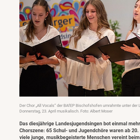
Der Chor „All Vocals“ der BAfEP Bischofshofen umrahmte unter der
Donnerstag, 23. April musikalisch. Foto: Albert Moser
Das diesjährige Landesjugendsingen bot einmal mehr
Chorszene: 65 Schul- und Jugendchöre waren ab 20. A
viele junge, musikbegeisterte Menschen vereint beim