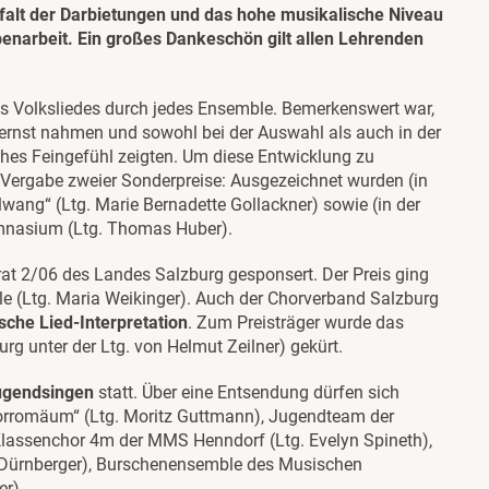
elfalt der Darbietungen und das hohe musikalische Niveau
narbeit. Ein großes Dankeschön gilt allen Lehrenden
nes Volksliedes durch jedes Ensemble. Bemerkenswert war,
ernst nahmen und sowohl bei der Auswahl als auch in der
ches Feingefühl zeigten. Um diese Entwicklung zu
e Vergabe zweier Sonderpreise: Ausgezeichnet wurden (in
lwang“ (Ltg. Marie Bernadette Gollackner) sowie (in der
ymnasium (Ltg. Thomas Huber).
t 2/06 des Landes Salzburg gesponsert. Der Preis ging
le (Ltg. Maria Weikinger). Auch der Chorverband Salzburg
sche Lied-Interpretation
. Zum Preisträger wurde das
 unter der Ltg. von Helmut Zeilner) gekürt.
ugendsingen
statt. Über eine Entsendung dürfen sich
orromäum“ (Ltg. Moritz Guttmann), Jugendteam der
Klassenchor 4m der MMS Henndorf (Ltg. Evelyn Spineth),
Dürnberger), Burschenensemble des Musischen
r).