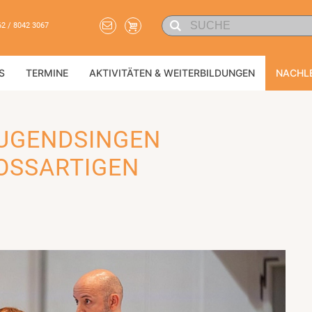
62 / 8042 3067
S
TERMINE
AKTIVITÄTEN & WEITERBILDUNGEN
NACHL
UGENDSINGEN
SSARTIGEN D