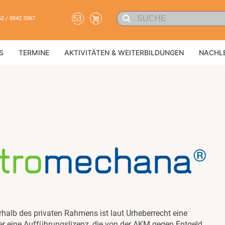
62 / 8042 3067
S
TERMINE
AKTIVITÄTEN & WEITERBILDUNGEN
NACHL
halb des privaten Rahmens ist laut Urheberrecht eine
ter eine Aufführungslizenz, die von der AKM gegen Entgeld