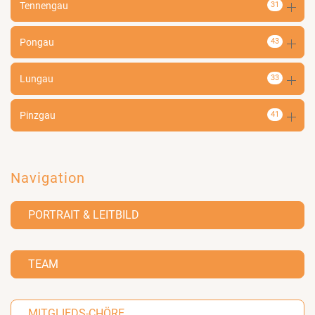
Tennengau
31
Pongau
43
Lungau
33
Pinzgau
41
Navigation
PORTRAIT & LEITBILD
TEAM
MITGLIEDS-CHÖRE