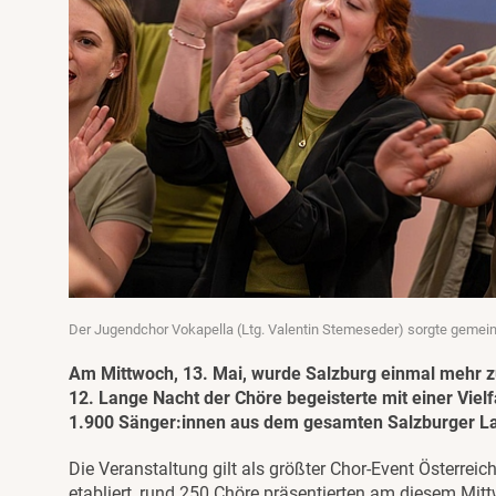
Der Jugendchor Vokapella (Ltg. Valentin Stemeseder) sorgte gemein
Am Mittwoch, 13. Mai, wurde Salzburg einmal mehr z
12. Lange Nacht der Chöre begeisterte mit einer Viel
1.900 Sänger:innen aus dem gesamten Salzburger La
Die Veranstaltung gilt als größter Chor-Event Österreic
etabliert, rund 250 Chöre präsentierten am diesem Mit