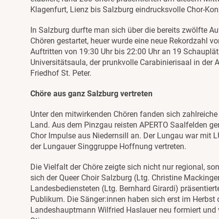
Klagenfurt, Lienz bis Salzburg eindrucksvolle Chor-Kon
In Salzburg durfte man sich über die bereits zwölfte A
Chören gestartet, heuer wurde eine neue Rekordzahl v
Auftritten von 19:30 Uhr bis 22:00 Uhr an 19 Schauplätz
Universitätsaula, der prunkvolle Carabinierisaal in d
Friedhof St. Peter.
Chöre aus ganz Salzburg vertreten
Unter den mitwirkenden Chören fanden sich zahlreich
Land. Aus dem Pinzgau reisten APERTO Saalfelden ge
Chor Impulse aus Niedernsill an. Der Lungau war mit
der Lungauer Singgruppe Hoffnung vertreten.
Die Vielfalt der Chöre zeigte sich nicht nur regional, s
sich der Queer Choir Salzburg (Ltg. Christine Mackinge
Landesbediensteten (Ltg. Bernhard Girardi) präsentier
Publikum. Die Sänger:innen haben sich erst im Herbst
Landeshauptmann Wilfried Haslauer neu formiert und 