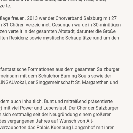
zerte.
uflage freuen. 2013 war der Chorverband Salzburg mit 27
on 81 Chören verzeichnet. Gesungen wurde in 30-minütigen
en verteilt in der gesamten Altstadt, darunter die Große
er Alten Residenz sowie mystische Schauplätze rund um den
e fantastische Formationen aus dem gesamten Salzburger
meinsam mit dem Schulchor Burning Souls sowie der
 LUNGAUvokal, der Singgemeinschaft St. Margarethen und
ondern auch inhaltlich. Bunt und mitreißend präsentierte
r) mit viel Power und Lebenslust. Der Chor der Salzburger
te sich erstmalig seit der Neugründung einem größeren
 des vergangenen Jahres auf Wunsch von Alt-
verzauberten das Palais Kuenburg-Langenhof mit ihren